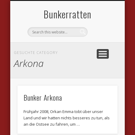
DATENSCHUTZVEREINBARUNGEN
WILLKOMMEN
IMPRESSUM
KONTAKT
LINKS
Bunkerratten
GESUCHTE CATEGORY
Arkona
Bunker Arkona
Frühjahr 2008, Orkan Emma tobt über unser
Land und wir hatten nichts besseres zu tun, als
an die Ostsee zu fahren, um …