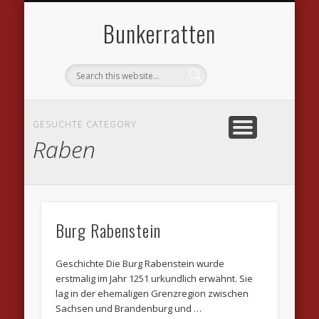
DATENSCHUTZVEREINBARUNGEN
WILLKOMMEN
IMPRESSUM
KONTAKT
LINKS
Bunkerratten
GESUCHTE CATEGORY
Raben
Burg Rabenstein
Geschichte Die Burg Rabenstein wurde
erstmalig im Jahr 1251 urkundlich erwähnt. Sie
lag in der ehemaligen Grenzregion zwischen
Sachsen und Brandenburg und …