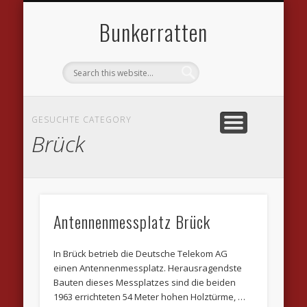
DATENSCHUTZVEREINBARUNGEN
WILLKOMMEN
IMPRESSUM
KONTAKT
LINKS
Bunkerratten
GESUCHTE CATEGORY
Brück
Antennenmessplatz Brück
In Brück betrieb die Deutsche Telekom AG
einen Antennenmessplatz. Herausragendste
Bauten dieses Messplatzes sind die beiden
1963 errichteten 54 Meter hohen Holztürme, …