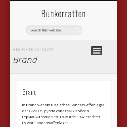
DATENSCHUTZVEREINBARUNGEN
WILLKOMMEN
IMPRESSUM
KONTAKT
LINKS
Bunkerratten
GESUCHTE CATEGORY
Brand
Brand
In Brand war ein russisches Sonderwaffenlager
der GSSD = Группа советских войск в
Германии stationiert. Es wurde 1962 errichtet.
Es war Sonderwaffenlager …