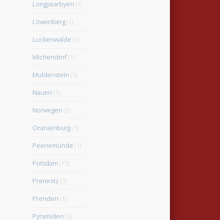
Longyearbyen
(1)
Löwenberg
(1)
Luckenwalde
(1)
Michendorf
(1)
Muldenstein
(1)
Nauen
(1)
Norwegen
(2)
Oranienburg
(1)
Peenemünde
(1)
Potsdam
(15)
Premnitz
(1)
Prenden
(1)
Pyramiden
(1)