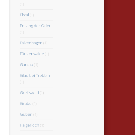
(1)
Elstal
(1)
Entlang der Oder
(1)
Falkenhagen
(1)
Fürstenwalde
(1)
Garzau
(1)
Glau bei Trebbin
(1)
Greifswald
(1)
Grube
(1)
Guben
(1)
Haigerloch
(1)