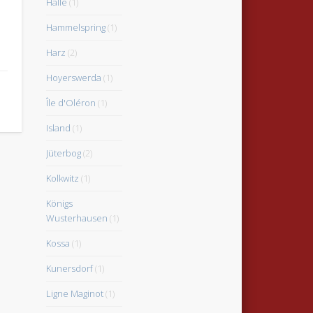
Halle
(1)
Hammelspring
(1)
Harz
(2)
Hoyerswerda
(1)
Île d'Oléron
(1)
Island
(1)
Jüterbog
(2)
Kolkwitz
(1)
Königs
Wusterhausen
(1)
Kossa
(1)
Kunersdorf
(1)
Ligne Maginot
(1)