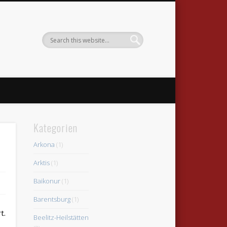
Kategorien
Arkona
(1)
Arktis
(1)
Baikonur
(1)
Barentsburg
(1)
t.
Beelitz-Heilstätten