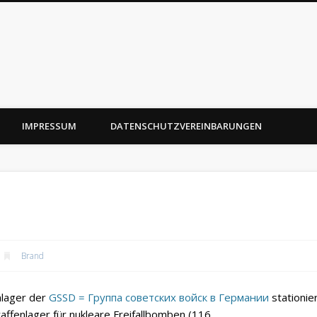
IMPRESSUM
DATENSCHUTZVEREINBARUNGEN
Brand
lager der
GSSD = Группа советских войск в Германии
stationier
ffenlager für nukleare Freifallbomben (116.