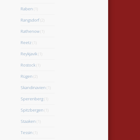
Raben
(1)
Rangsdorf
(2)
Rathenow
(1)
Reetz
(1)
Reykjavik
(1)
Rostock
(1)
Rügen
(2)
Skandinavien
(1)
Sperenberg
(1)
Spitzbergen
(1)
Staaken
(1)
Tessin
(1)