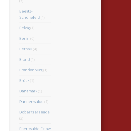
(3)
Beelitz-
Schönefeld
(1)
Belzig
(1)
Berlin
(6)
Bernau
(4)
Brand
(1)
Brandenburg
(1)
Brück
(1)
Dänemark
(5)
Dannenwalde
(1)
Döberitzer Heide
(3)
Eberswalde-Finow