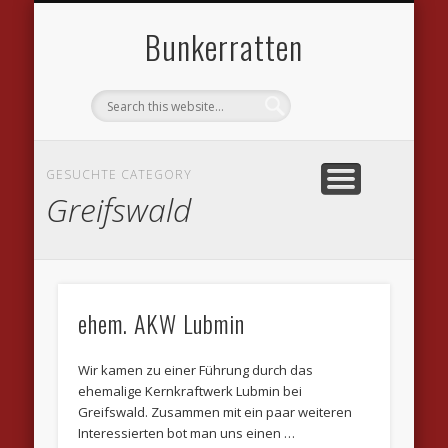
DATENSCHUTZVEREINBARUNGEN
WILLKOMMEN
IMPRESSUM
KONTAKT
LINKS
Bunkerratten
GESUCHTE CATEGORY
Greifswald
ehem. AKW Lubmin
Wir kamen zu einer Führung durch das
ehemalige Kernkraftwerk Lubmin bei
Greifswald. Zusammen mit ein paar weiteren
Interessierten bot man uns einen …