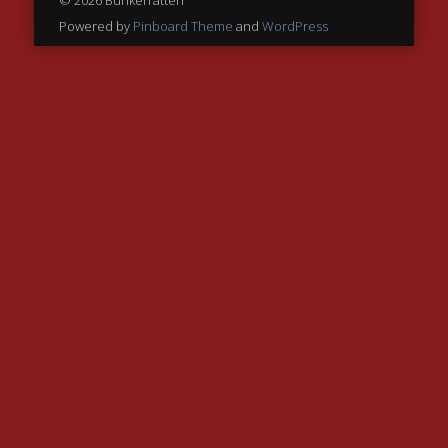
© 2026 Bunkerratten
Powered by
Pinboard Theme
and
WordPress