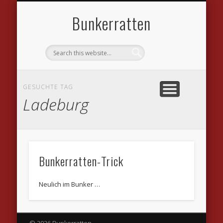
DATENSCHUTZVEREINBARUNGEN
WILLKOMMEN
IMPRESSUM
KONTAKT
LINKS
Bunkerratten
GESUCHTE TAG
Ladeburg
Bunkerratten-Trick
Neulich im Bunker …