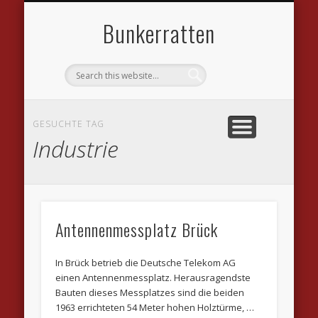
DATENSCHUTZVEREINBARUNGEN
WILLKOMMEN
IMPRESSUM
KONTAKT
LINKS
Bunkerratten
GESUCHTE TAG
Industrie
Antennenmessplatz Brück
In Brück betrieb die Deutsche Telekom AG
einen Antennenmessplatz. Herausragendste
Bauten dieses Messplatzes sind die beiden
1963 errichteten 54 Meter hohen Holztürme, …