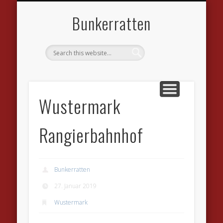
DATENSCHUTZVEREINBARUNGEN
WILLKOMMEN
IMPRESSUM
KONTAKT
LINKS
Bunkerratten
Wustermark
Rangierbahnhof
Bunkerratten
27. Januar 2019
Wustermark